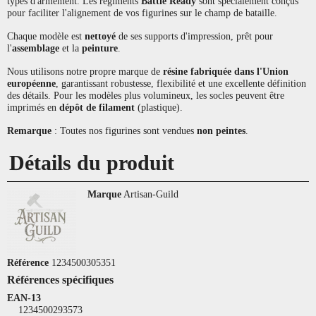
types d'armement. Les régiments
Battle Ready
sont spécialement conçus
pour faciliter l'alignement de vos figurines sur le champ de bataille.
Chaque modèle est
nettoyé
de ses supports d'impression, prêt pour
l'
assemblage
et la
peinture
.
Nous utilisons notre propre marque de
résine fabriquée dans l'Union
européenne
, garantissant robustesse, flexibilité et une excellente définition
des détails. Pour les modèles plus volumineux, les socles peuvent être
imprimés en
dépôt de filament
(plastique).
Remarque
: Toutes nos figurines sont vendues
non peintes
.
Détails du produit
Marque
Artisan-Guild
Référence
1234500305351
Références spécifiques
EAN-13
1234500293573