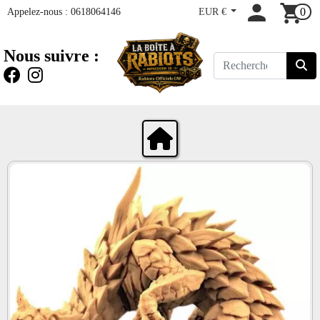
Appelez-nous :
0618064146
EUR €
0
Nous suivre :