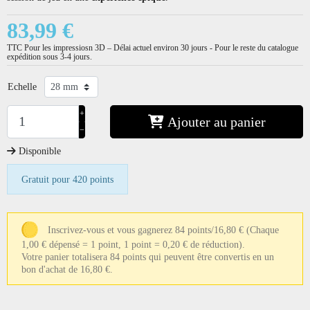
83,99 €
TTC
Pour les impressiosn 3D – Délai actuel environ 30 jours - Pour le reste du catalogue
expédition sous 3-4 jours.
Echelle
+
Ajouter au panier
−
Disponible
Gratuit pour 420 points
Inscrivez-vous et vous gagnerez 84 points/16,80 €
(Chaque
1,00 € dépensé = 1 point, 1 point = 0,20 € de réduction).
Votre panier totalisera 84 points qui peuvent être convertis en un
bon d'achat de 16,80 €.