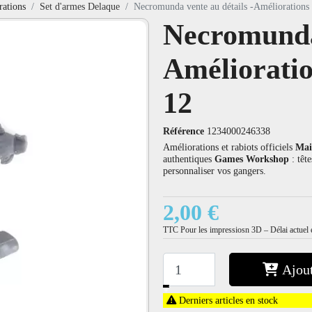
rations
Set d'armes Delaque
Necromunda vente au détails -Améliorations 
Necromunda 
Amélioratio
12
Référence
1234000246338
Améliorations et rabiots officiels
Mai
authentiques
Games Workshop
: têt
personnaliser vos gangers.
2,00 €
TTC
Pour les impressiosn 3D – Délai actuel e
Ajout
−
+
Derniers articles en stock