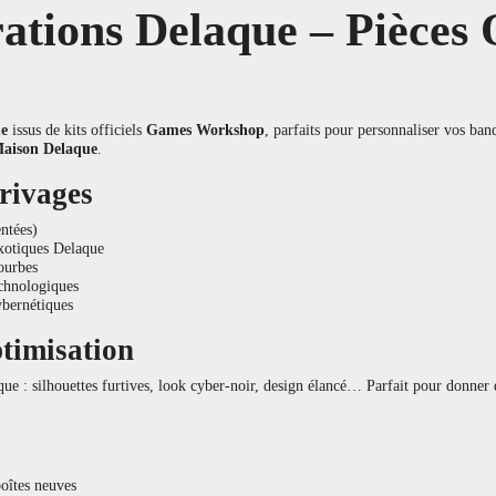
ations Delaque – Pièces 
ue
issus de kits officiels
Games Workshop
, parfaits pour personnaliser vos ba
aison Delaque
.
rivages
ntées)
 exotiques Delaque
ourbes
chnologiques
ybernétiques
ptimisation
que : silhouettes furtives, look cyber-noir, design élancé… Parfait pour donner
oîtes neuves