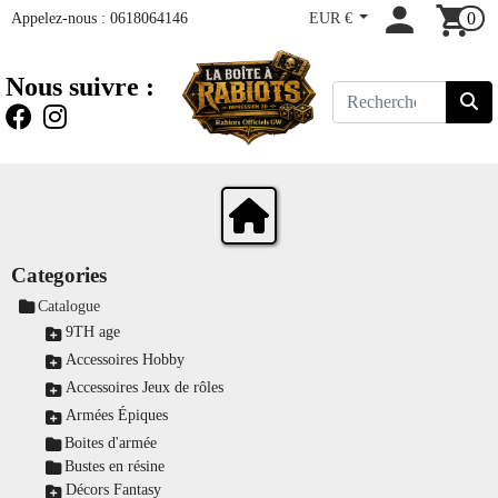
Appelez-nous :
0618064146
EUR €
0
Nous suivre :
Categories
Catalogue
9TH age
Accessoires Hobby
Accessoires Jeux de rôles
Armées Épiques
Boites d'armée
Bustes en résine
Décors Fantasy