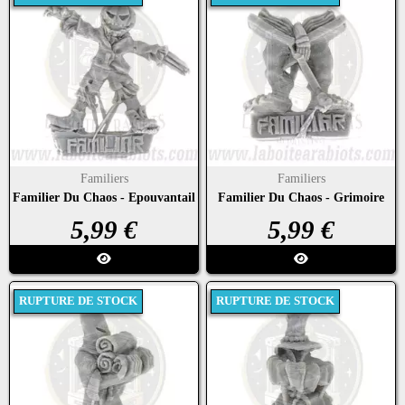
Familiers
Familiers
Familier Du Chaos - Epouvantail
Familier Du Chaos - Grimoire
Prix
Prix
5,99 €
5,99 €
RUPTURE DE STOCK
RUPTURE DE STOCK