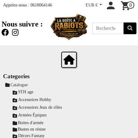
Appelez-nous :
0618064146
EUR €
0
Nous suivre :
Categories
Catalogue
9TH age
Accessoires Hobby
Accessoires Jeux de rôles
Armées Épiques
Boites d'armée
Bustes en résine
Décors Fantasy