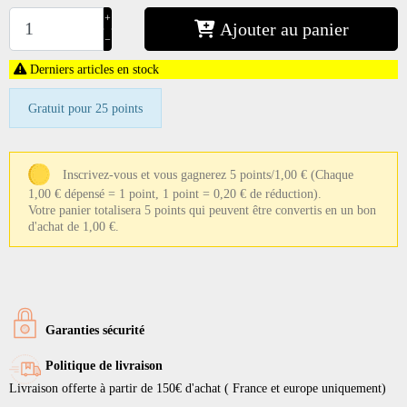
+
Ajouter au panier
−
Derniers articles en stock
Gratuit pour 25 points
Inscrivez-vous et vous gagnerez 5 points/1,00 €
(Chaque
1,00 € dépensé = 1 point, 1 point = 0,20 € de réduction).
Votre panier totalisera 5 points qui peuvent être convertis en un bon
d'achat de 1,00 €.
Garanties sécurité
Politique de livraison
Livraison offerte à partir de 150€ d'achat ( France et europe uniquement)