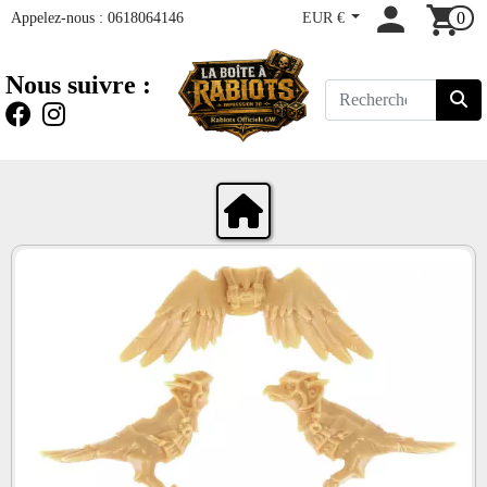
Appelez-nous :
0618064146
EUR €
0
Nous suivre :