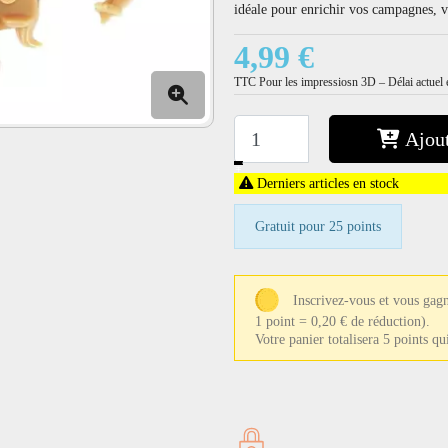
idéale pour enrichir vos campagnes, vo
4,99 €
TTC
Pour les impressiosn 3D – Délai actuel e
Ajout
−
+
Derniers articles en stock
Gratuit pour 25 points
Inscrivez-vous et vous gagn
1 point = 0,20 € de réduction).
Votre panier totalisera 5 points q