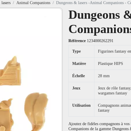
lasers
Animal Companions
Dungeons & lasers -Animal Companions - C
Dungeons &
Companions
Référence
1234000262291
Type
Figurines fantasy en
Matière
Plastique HIPS
Échelle
28 mm
Jeux
Jeux de rôle fanta
wargames fantasy
Utilisation
Compagnons animaux,
fantasy
Ajoutez de fidèles compagnons à vos 
Companions de la gamme Dungeons & L