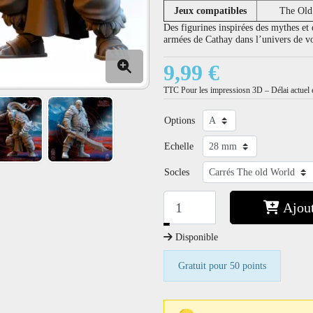
Jeux compatibles
The Old
Des figurines inspirées des mythes et d
armées de Cathay dans l’univers de v
9,99 €
TTC
Pour les impressiosn 3D – Délai actuel e
Options
Echelle
Socles
Ajout
−
+
Disponible
Gratuit pour 50 points