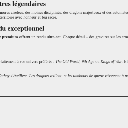
tres légendaires
rmures ciselées, des moines disciplinés, des dragons majestueux et des automate
territoire avec honneur et feu sacré.
du exceptionnel
ne premium
offrant un rendu ultra-net. Chaque détail – des gravures sur les ar
arfaitement à vos univers préférés :
The Old World
,
9th Age
ou
Kings of War
. E
 Cathay s’éveillent. Les dragons veillent, et les tambours de guerre résonnent à