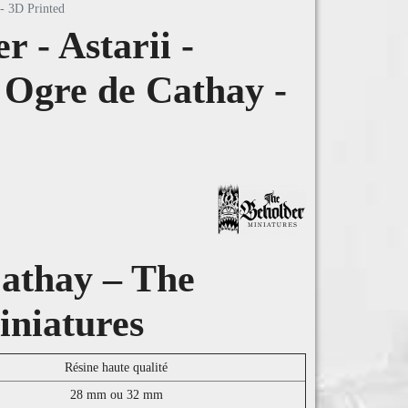
 - 3D Printed
 - Astarii -
 Ogre de Cathay -
athay – The
iniatures
Résine haute qualité
28 mm ou 32 mm