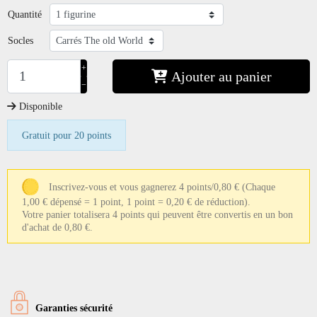
Quantité
Socles
+
Ajouter au panier
−
Disponible
Gratuit pour 20 points
Inscrivez-vous et vous gagnerez 4 points/0,80 €
(Chaque
1,00 € dépensé = 1 point, 1 point = 0,20 € de réduction).
Votre panier totalisera 4 points qui peuvent être convertis en un bon
d'achat de 0,80 €.
Garanties sécurité