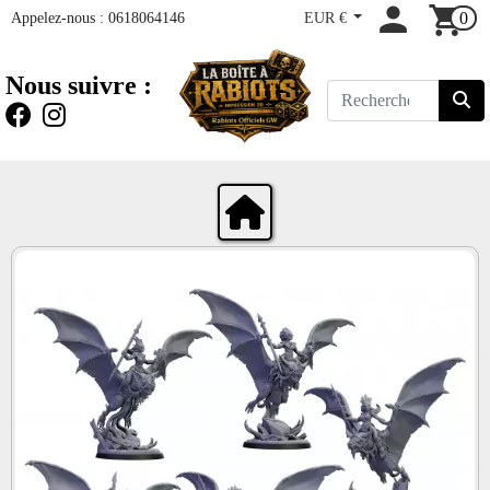
Appelez-nous :
0618064146
EUR €
0
Nous suivre :