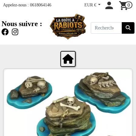
Appelez-nous :
0618064146
EUR €
0
Nous suivre :