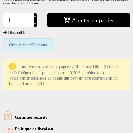
expédition sous 3-4 jours.
+
Ajouter au panier
−
Disponible
Gratuit pour 90 points
Inscrivez-vous et vous gagnerez 18 points/3,60 €
(Chaque
1,00 € dépensé = 1 point, 1 point = 0,20 € de réduction).
Votre panier totalisera 18 points qui peuvent être convertis en un
bon d'achat de 3,60 €.
Garanties sécurité
Politique de livraison