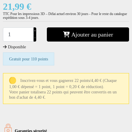
21,99 €
TTC
Pour les impressiosn 3D – Délai actuel environ 30 jours - Pour le reste du catalogue
expédition sous 3-4 jours.
+
Ajouter au panier
−
Disponible
Gratuit pour 110 points
Inscrivez-vous et vous gagnerez 22 points/4,40 €
(Chaque
1,00 € dépensé = 1 point, 1 point = 0,20 € de réduction).
Votre panier totalisera 22 points qui peuvent être convertis en un
bon d'achat de 4,40 €.
Garanties sécurité