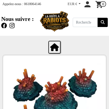
Appelez-nous :
0618064146
EUR €
0
Nous suivre :