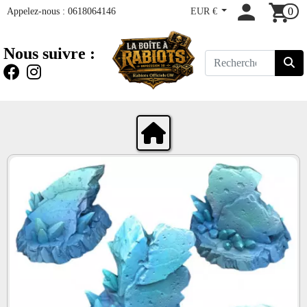
Appelez-nous :
0618064146
EUR €
0
Nous suivre :