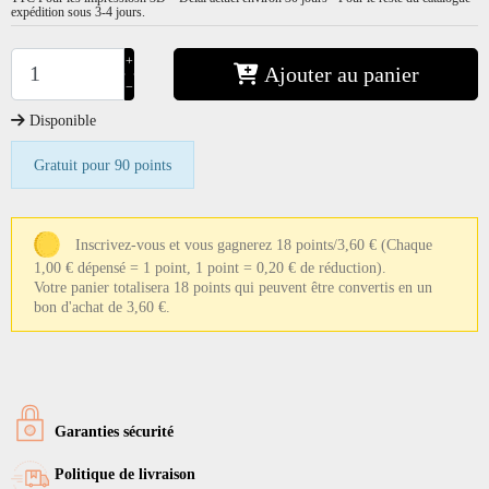
expédition sous 3-4 jours.
+
Ajouter au panier
−
Disponible
Gratuit pour 90 points
Inscrivez-vous et vous gagnerez 18 points/3,60 €
(Chaque
1,00 € dépensé = 1 point, 1 point = 0,20 € de réduction).
Votre panier totalisera 18 points qui peuvent être convertis en un
bon d'achat de 3,60 €.
Garanties sécurité
Politique de livraison