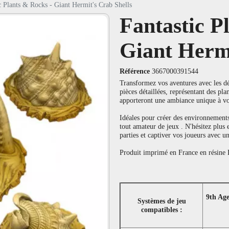
c Plants & Rocks - Giant Hermit's Crab Shells
Fantastic P
Giant Hermi
Référence
3667000391544
Transformez vos aventures avec les dé
pièces détaillées, représentant des pla
apporteront une ambiance unique à v
Idéales pour créer des environnements
tout amateur de jeux . N'hésitez plus
parties et captiver vos joueurs avec un
Produit imprimé en France en résine L
9th Ag
Systèmes de jeu
compatibles :