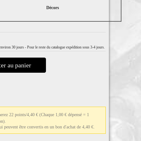
Décors
nviron 30 jours - Pour le reste du catalogue expédition sous 3-4 jours.
er au panier
nerez 22 points/4,40 €
(Chaque 1,00 € dépensé = 1
on).
qui peuvent être convertis en un bon d'achat de 4,40 €.