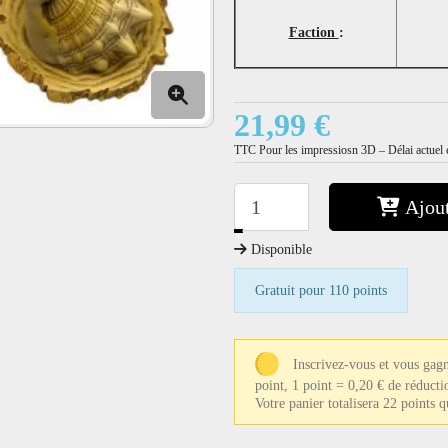
Faction
:
21,99 €
TTC
Pour les impressiosn 3D – Délai actuel e
Ajout
−
+
Disponible
Gratuit pour 110 points
Inscrivez-vous et vous gag
point, 1 point = 0,20 € de réducti
Votre panier totalisera 22 points 