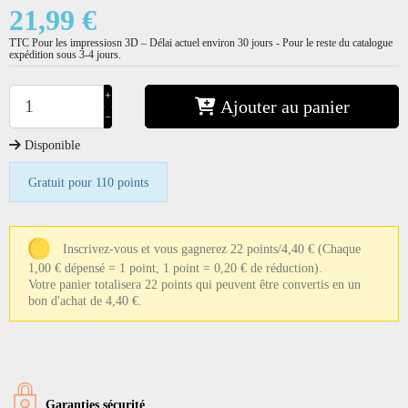
21,99 €
TTC
Pour les impressiosn 3D – Délai actuel environ 30 jours - Pour le reste du catalogue
expédition sous 3-4 jours.
+
Ajouter au panier
−
Disponible
Gratuit pour 110 points
Inscrivez-vous et vous gagnerez 22 points/4,40 €
(Chaque
1,00 € dépensé = 1 point, 1 point = 0,20 € de réduction).
Votre panier totalisera 22 points qui peuvent être convertis en un
bon d'achat de 4,40 €.
Garanties sécurité