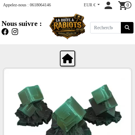
Appelez-nous :
0618064146
EUR €
0
Nous suivre :