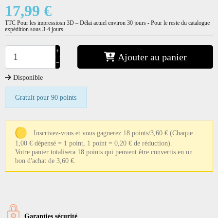
17,99 €
TTC
Pour les impressiosn 3D – Délai actuel environ 30 jours - Pour le reste du catalogue
expédition sous 3-4 jours.
+
Ajouter au panier
−
Disponible
Gratuit pour 90 points
Inscrivez-vous et vous gagnerez 18 points/3,60 €
(Chaque
1,00 € dépensé = 1 point, 1 point = 0,20 € de réduction).
Votre panier totalisera 18 points qui peuvent être convertis en un
bon d'achat de 3,60 €.
Garanties sécurité