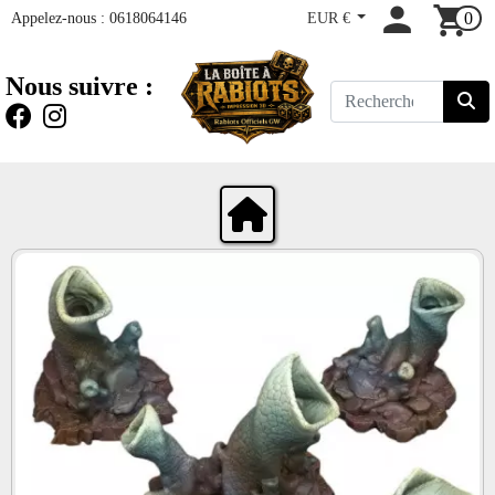
Appelez-nous :
0618064146
EUR €
0
Nous suivre :