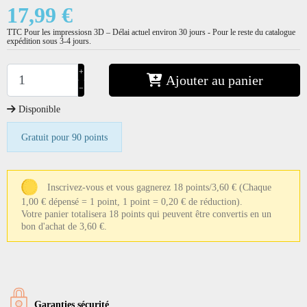
17,99 €
TTC
Pour les impressiosn 3D – Délai actuel environ 30 jours - Pour le reste du catalogue
expédition sous 3-4 jours.
+
Ajouter au panier
−
Disponible
Gratuit pour 90 points
Inscrivez-vous et vous gagnerez 18 points/3,60 €
(Chaque
1,00 € dépensé = 1 point, 1 point = 0,20 € de réduction).
Votre panier totalisera 18 points qui peuvent être convertis en un
bon d'achat de 3,60 €.
Garanties sécurité