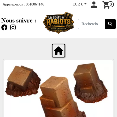
Appelez-nous :
0618064146
EUR €
0
Nous suivre :