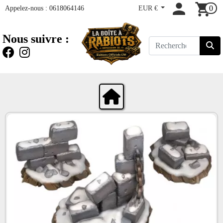
Appelez-nous :
0618064146
EUR €
0
Nous suivre :