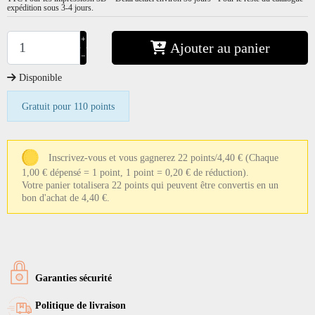
expédition sous 3-4 jours.
+
Ajouter au panier
−
Disponible
Gratuit pour 110 points
Inscrivez-vous et vous gagnerez 22 points/4,40 €
(Chaque
1,00 € dépensé = 1 point, 1 point = 0,20 € de réduction).
Votre panier totalisera 22 points qui peuvent être convertis en un
bon d'achat de 4,40 €.
Garanties sécurité
Politique de livraison