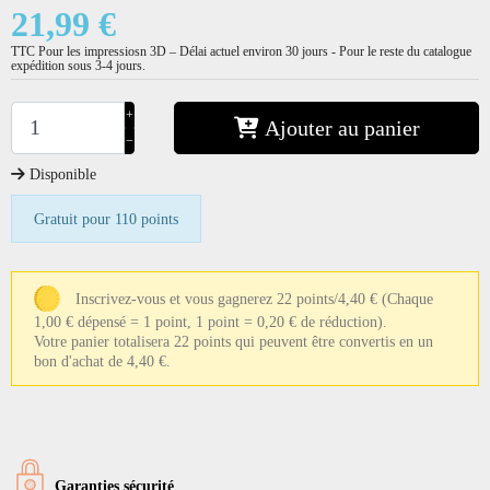
21,99 €
TTC
Pour les impressiosn 3D – Délai actuel environ 30 jours - Pour le reste du catalogue
expédition sous 3-4 jours.
+
Ajouter au panier
−
Disponible
Gratuit pour 110 points
Inscrivez-vous et vous gagnerez 22 points/4,40 €
(Chaque
1,00 € dépensé = 1 point, 1 point = 0,20 € de réduction).
Votre panier totalisera 22 points qui peuvent être convertis en un
bon d'achat de 4,40 €.
Garanties sécurité