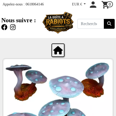
Appelez-nous :
0618064146
EUR €
0
Nous suivre :