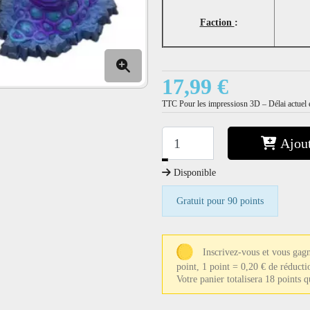
Faction
:
17,99 €
TTC
Pour les impressiosn 3D – Délai actuel e
Ajout
−
+
Disponible
Gratuit pour 90 points
Inscrivez-vous et vous gag
point, 1 point = 0,20 € de réducti
Votre panier totalisera 18 points 