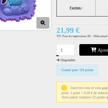
Faction
:
21,99 €
TTC
Pour les impressiosn 3D – Délai actuel e
Ajout
−
+
Disponible
Gratuit pour 110 points
Inscrivez-vous et vous gag
point, 1 point = 0,20 € de réducti
Votre panier totalisera 22 points 