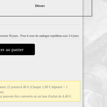
Décors
nviron 30 jours - Pour le reste du catalogue expédition sous 3-4 jours.
er au panier
nerez 22 points/4,40 €
(Chaque 1,00 € dépensé = 1
on).
qui peuvent être convertis en un bon d'achat de 4,40 €.