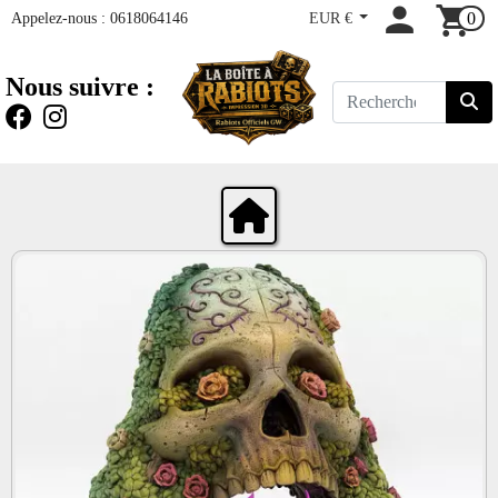
Appelez-nous :
0618064146
EUR €
0
Nous suivre :