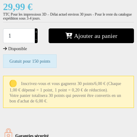
29,99 €
TTC
Pour les impressiosn 3D – Délai actuel environ 30 jours - Pour le reste du catalogue
expédition sous 3-4 jours.
+
Ajouter au panier
−
Disponible
Gratuit pour 150 points
Inscrivez-vous et vous gagnerez 30 points/6,00 €
(Chaque
1,00 € dépensé = 1 point, 1 point = 0,20 € de réduction).
Votre panier totalisera 30 points qui peuvent être convertis en un
bon d'achat de 6,00 €.
Garanties sécurité