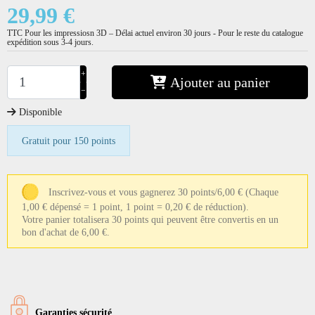
29,99 €
TTC
Pour les impressiosn 3D – Délai actuel environ 30 jours - Pour le reste du catalogue
expédition sous 3-4 jours.
+
Ajouter au panier
−
Disponible
Gratuit pour 150 points
Inscrivez-vous et vous gagnerez 30 points/6,00 €
(Chaque
1,00 € dépensé = 1 point, 1 point = 0,20 € de réduction).
Votre panier totalisera 30 points qui peuvent être convertis en un
bon d'achat de 6,00 €.
Garanties sécurité