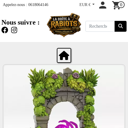
Appelez-nous :
0618064146
EUR €
0
Nous suivre :