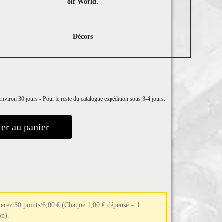
olf World.
Décors
nviron 30 jours - Pour le reste du catalogue expédition sous 3-4 jours.
er au panier
nerez 30 points/6,00 €
(Chaque 1,00 € dépensé = 1
on).