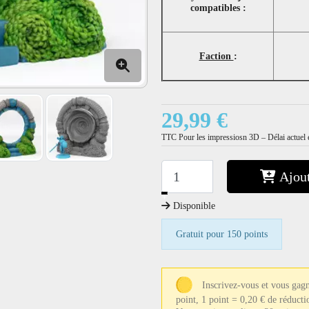
compatibles :
Faction
:
29,99 €
TTC
Pour les impressiosn 3D – Délai actuel e
Ajout
−
+
Disponible
Gratuit pour 150 points
Inscrivez-vous et vous gag
point, 1 point = 0,20 € de réducti