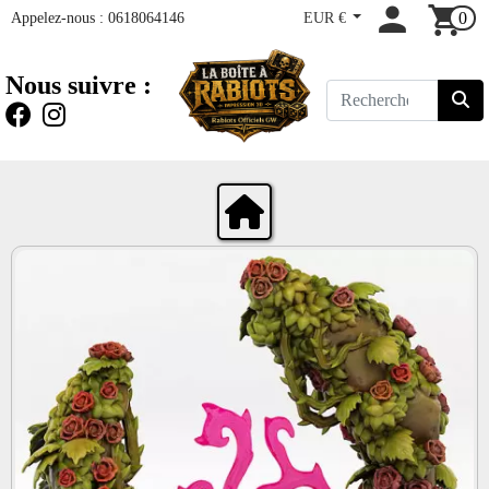
Appelez-nous :
0618064146
EUR €
0
Nous suivre :