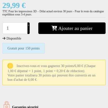
29,99 €
TTC
Pour les impressiosn 3D – Délai actuel environ 30 jours - Pour le reste du catalogue
expédition sous 3-4 jours.
+
Ajouter au panier
−
Disponible
Gratuit pour 150 points
Inscrivez-vous et vous gagnerez 30 points/6,00 €
(Chaque
1,00 € dépensé = 1 point, 1 point = 0,20 € de réduction).
Votre panier totalisera 30 points qui peuvent être convertis en un
bon d'achat de 6,00 €.
Garanties sécurité