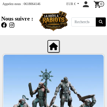
Appelez-nous :
0618064146
EUR €
0
Nous suivre :