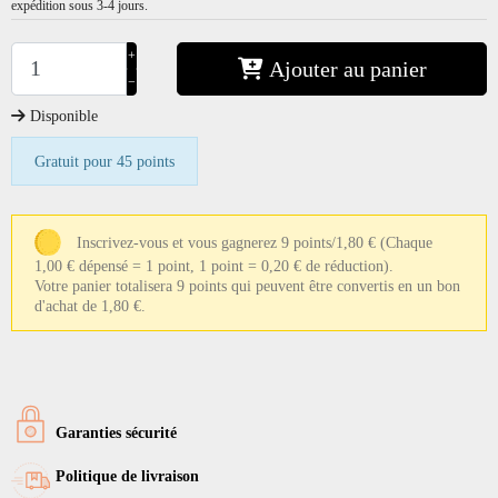
expédition sous 3-4 jours.
+
Ajouter au panier
−
Disponible
Gratuit pour 45 points
Inscrivez-vous et vous gagnerez 9 points/1,80 €
(Chaque
1,00 € dépensé = 1 point, 1 point = 0,20 € de réduction).
Votre panier totalisera 9 points qui peuvent être convertis en un bon
d'achat de 1,80 €.
Garanties sécurité
Politique de livraison