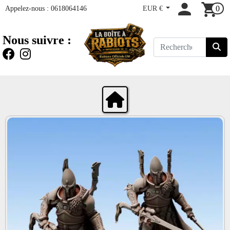
Appelez-nous :
0618064146
EUR €
0
Nous suivre :