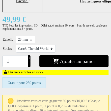
Faction
:
Hautes lignées elfiqu
49,99 €
TTC
Pour les impressiosn 3D – Délai actuel environ 30 jours - Pour le reste du catalogue
expédition sous 3-4 jours.
Echelle
Socles
+
Ajouter au panier
−
Derniers articles en stock
Gratuit pour 250 points
Inscrivez-vous et vous gagnerez 50 points/10,00 €
(Chaque
1,00 € dépensé = 1 point, 1 point = 0,20 € de réduction).
Votre panier totalisera 50 points qui peuvent être convertis en un