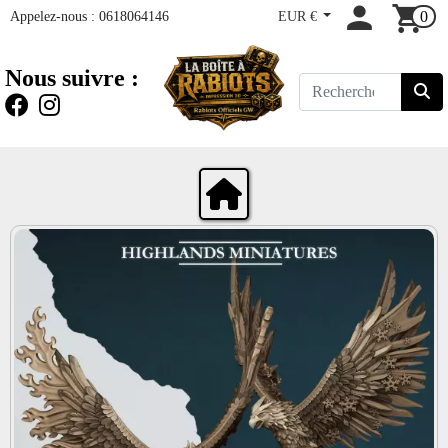
Appelez-nous :
0618064146
EUR €
0
Nous suivre :