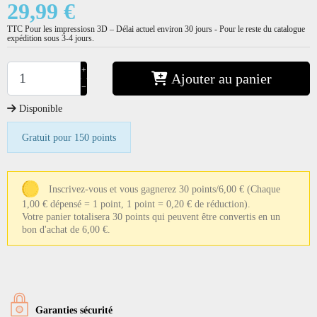
29,99 €
TTC
Pour les impressiosn 3D – Délai actuel environ 30 jours - Pour le reste du catalogue
expédition sous 3-4 jours.
+
Ajouter au panier
−
Disponible
Gratuit pour 150 points
Inscrivez-vous et vous gagnerez 30 points/6,00 €
(Chaque
1,00 € dépensé = 1 point, 1 point = 0,20 € de réduction).
Votre panier totalisera 30 points qui peuvent être convertis en un
bon d'achat de 6,00 €.
Garanties sécurité