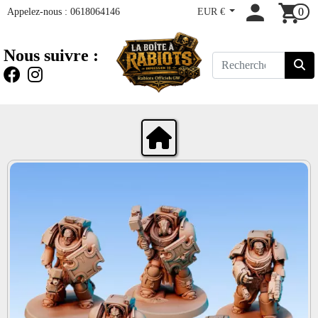
Appelez-nous :
0618064146
EUR €
0
Nous suivre :