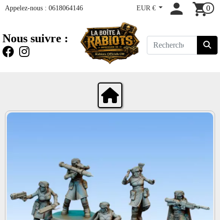
Appelez-nous :
0618064146
EUR €
0
Nous suivre :