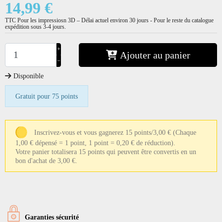
14,99 €
TTC
Pour les impressiosn 3D – Délai actuel environ 30 jours - Pour le reste du catalogue
expédition sous 3-4 jours.
+
Ajouter au panier
−
Disponible
Gratuit pour 75 points
Inscrivez-vous et vous gagnerez 15 points/3,00 €
(Chaque
1,00 € dépensé = 1 point, 1 point = 0,20 € de réduction).
Votre panier totalisera 15 points qui peuvent être convertis en un
bon d'achat de 3,00 €.
Garanties sécurité