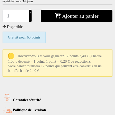
expédition sous 3-4 jours.
+
Ajouter au panier
−
Disponible
Gratuit pour 60 points
Inscrivez-vous et vous gagnerez 12 points/2,40 €
(Chaque
1,00 € dépensé = 1 point, 1 point = 0,20 € de réduction).
Votre panier totalisera 12 points qui peuvent être convertis en un
bon d'achat de 2,40 €.
Garanties sécurité
Politique de livraison