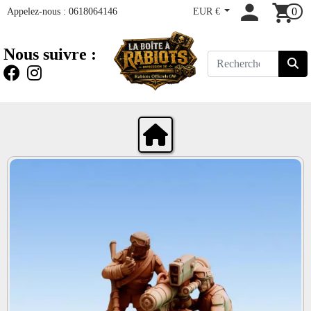
Appelez-nous :
0618064146
EUR €
0
Nous suivre :