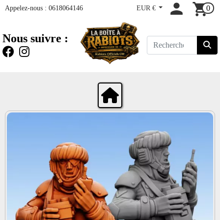
Appelez-nous :
0618064146
EUR €
0
Nous suivre :