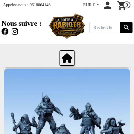
Appelez-nous :
0618064146
EUR €
0
Nous suivre :