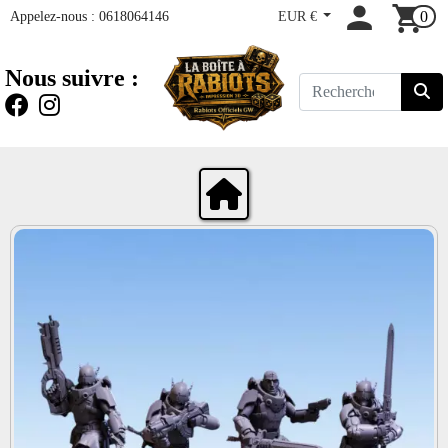
Appelez-nous :
0618064146
EUR €
0
Nous suivre :