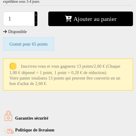
expédition sous 3-4 jours.
+
Ajouter au panier
−
Disponible
Gratuit pour 65 points
Inscrivez-vous et vous gagnerez 13 points/2,60 €
(Chaque
1,00 € dépensé = 1 point, 1 point = 0,20 € de réduction).
Votre panier totalisera 13 points qui peuvent être convertis en un
bon d'achat de 2,60 €.
Garanties sécurité
Politique de livraison