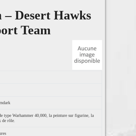
m – Desert Hawks
ort Team
imdark
 de type Warhammer 40,000, la peinture sur figurine, la
x de rôle.
ures