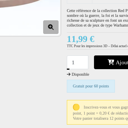
Cette référence de la collection Red P
sombre où la guerre, la foi et la surv
richesse de sa sculpture en font un ex
collection et de jeux de type Warham
11,99 €
TTC
Pour les impressiosn 3D – Délai actuel e
Ajout
−
+
Disponible
Gratuit pour 60 points
Inscrivez-vous et vous gag
point, 1 point = 0,20 € de réducti
Votre panier totalisera 12 points 