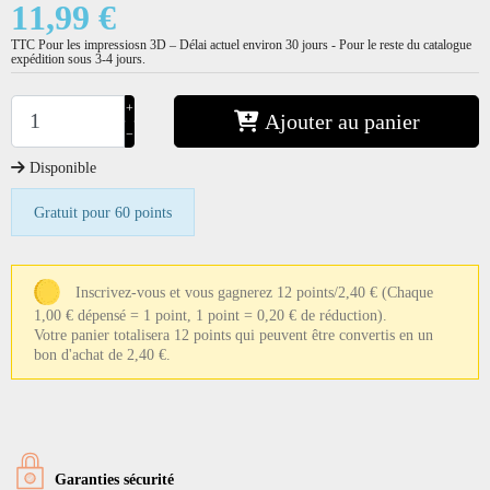
11,99 €
TTC
Pour les impressiosn 3D – Délai actuel environ 30 jours - Pour le reste du catalogue
expédition sous 3-4 jours.
+
Ajouter au panier
−
Disponible
Gratuit pour 60 points
Inscrivez-vous et vous gagnerez 12 points/2,40 €
(Chaque
1,00 € dépensé = 1 point, 1 point = 0,20 € de réduction).
Votre panier totalisera 12 points qui peuvent être convertis en un
bon d'achat de 2,40 €.
Garanties sécurité