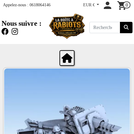
Appelez-nous :
0618064146
EUR €
0
Nous suivre :