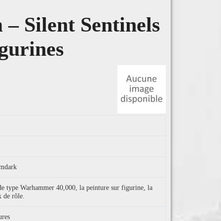
 – Silent Sentinels
igurines
imdark
 de type Warhammer 40,000, la peinture sur figurine, la
x de rôle.
ures