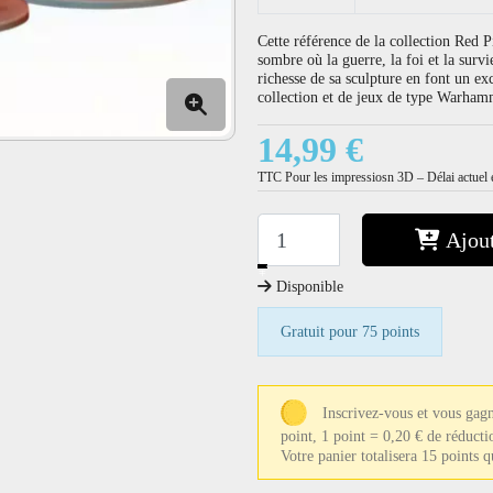
Cette référence de la collection Red P
sombre où la guerre, la foi et la surv
richesse de sa sculpture en font un ex
collection et de jeux de type Warham
14,99 €
TTC
Pour les impressiosn 3D – Délai actuel e
Ajout
−
+
Disponible
Gratuit pour 75 points
Inscrivez-vous et vous gag
point, 1 point = 0,20 € de réducti
Votre panier totalisera 15 points 