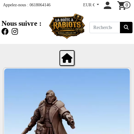
Appelez-nous :
0618064146
EUR €
0
Nous suivre :