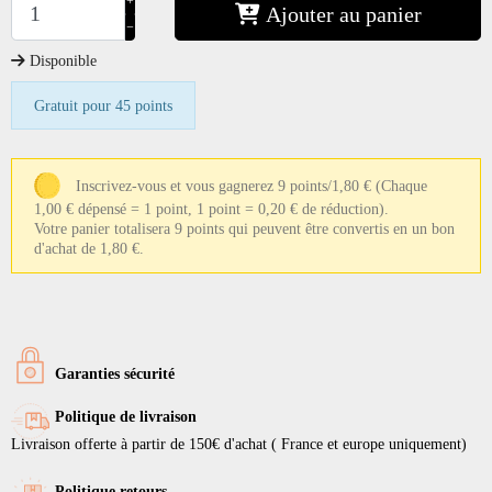
+
Ajouter au panier
−
Disponible
Gratuit pour 45 points
Inscrivez-vous et vous gagnerez 9 points/1,80 €
(Chaque
1,00 € dépensé = 1 point, 1 point = 0,20 € de réduction).
Votre panier totalisera 9 points qui peuvent être convertis en un bon
d'achat de 1,80 €.
Garanties sécurité
Politique de livraison
Livraison offerte à partir de 150€ d'achat ( France et europe uniquement)
Politique retours