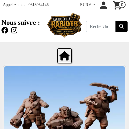
Appelez-nous :
0618064146
EUR €
0
Nous suivre :