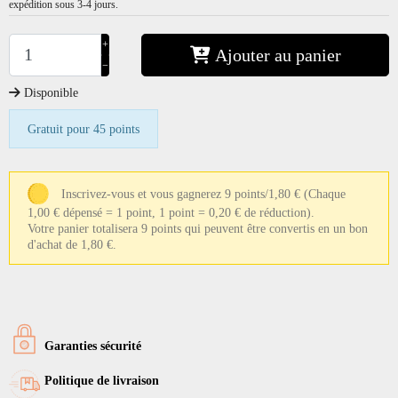
expédition sous 3-4 jours.
+
Ajouter au panier
−
Disponible
Gratuit pour 45 points
Inscrivez-vous et vous gagnerez 9 points/1,80 €
(Chaque
1,00 € dépensé = 1 point, 1 point = 0,20 € de réduction).
Votre panier totalisera 9 points qui peuvent être convertis en un bon
d'achat de 1,80 €.
Garanties sécurité
Politique de livraison