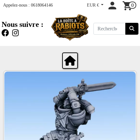
Appelez-nous :
0618064146
EUR €
0
Nous suivre :