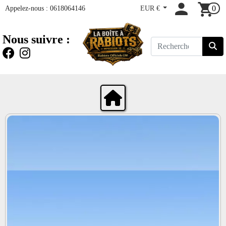
Appelez-nous :
0618064146
EUR €
0
Nous suivre :