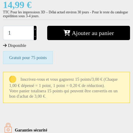
14,99 €
TTC
Pour les impressiosn 3D – Délai actuel environ 30 jours - Pour le reste du catalogue
expédition sous 3-4 jours.
+
Ajouter au panier
−
Disponible
Gratuit pour 75 points
Inscrivez-vous et vous gagnerez 15 points/3,00 €
(Chaque
1,00 € dépensé = 1 point, 1 point = 0,20 € de réduction).
Votre panier totalisera 15 points qui peuvent être convertis en un
bon d'achat de 3,00 €.
Garanties sécurité