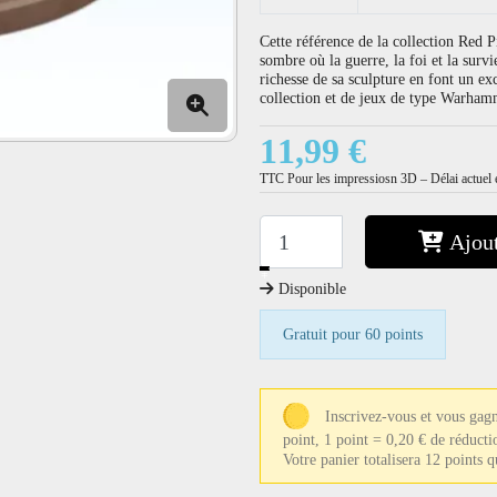
Cette référence de la collection Red P
sombre où la guerre, la foi et la surv
richesse de sa sculpture en font un ex
collection et de jeux de type Warham
11,99 €
TTC
Pour les impressiosn 3D – Délai actuel e
Ajout
−
+
Disponible
Gratuit pour 60 points
Inscrivez-vous et vous gag
point, 1 point = 0,20 € de réducti
Votre panier totalisera 12 points 