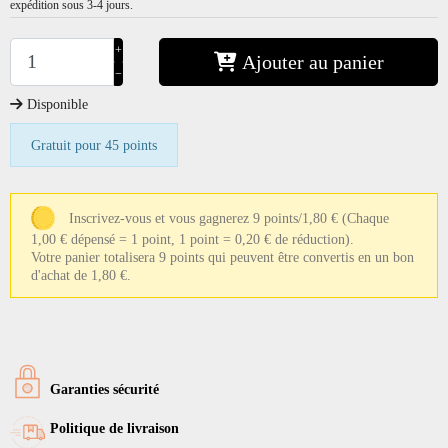
expédition sous 3-4 jours.
+
Ajouter au panier
−
Disponible
Gratuit pour 45 points
Inscrivez-vous et vous gagnerez 9 points/1,80 €
(Chaque
1,00 € dépensé = 1 point, 1 point = 0,20 € de réduction).
Votre panier totalisera 9 points qui peuvent être convertis en un bon
d'achat de 1,80 €.
Garanties sécurité
Politique de livraison