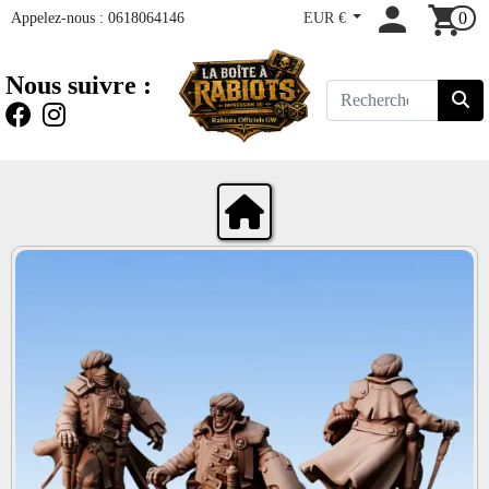
Appelez-nous :
0618064146
EUR €
0
Nous suivre :