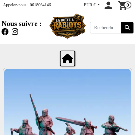
Appelez-nous :
0618064146
EUR €
0
Nous suivre :