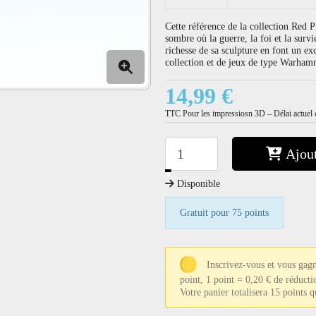
Cette référence de la collection Red P
sombre où la guerre, la foi et la surv
richesse de sa sculpture en font un ex
collection et de jeux de type Warham
14,99 €
TTC
Pour les impressiosn 3D – Délai actuel e
Ajout
−
+
Disponible
Gratuit pour 75 points
Inscrivez-vous et vous gag
point, 1 point = 0,20 € de réducti
Votre panier totalisera 15 points 