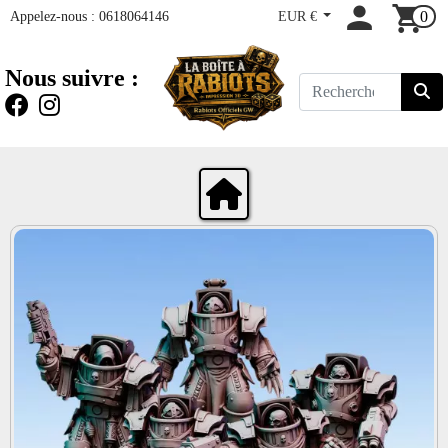
Appelez-nous :
0618064146
EUR €
0
Nous suivre :