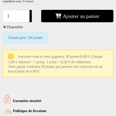
expédition sous 3-4 jours.
+
Ajouter au panier
−
Disponible
Gratuit pour 150 points
Inscrivez-vous et vous gagnerez 30 points/6,00 €
(Chaque
1,00 € dépensé = 1 point, 1 point = 0,20 € de réduction).
Votre panier totalisera 30 points qui peuvent être convertis en un
bon d'achat de 6,00 €.
Garanties sécurité
Politique de livraison