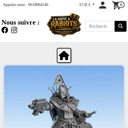
Appelez-nous :
0618064146
EUR €
0
Nous suivre :