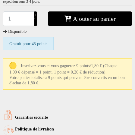
expédition sous 3-4 jours.
+
Ajouter au panier
−
Disponible
Gratuit pour 45 points
Inscrivez-vous et vous gagnerez 9 points/1,80 €
(Chaque
1,00 € dépensé = 1 point, 1 point = 0,20 € de réduction).
Votre panier totalisera 9 points qui peuvent être convertis en un bon
d'achat de 1,80 €.
Garanties sécurité
Politique de livraison