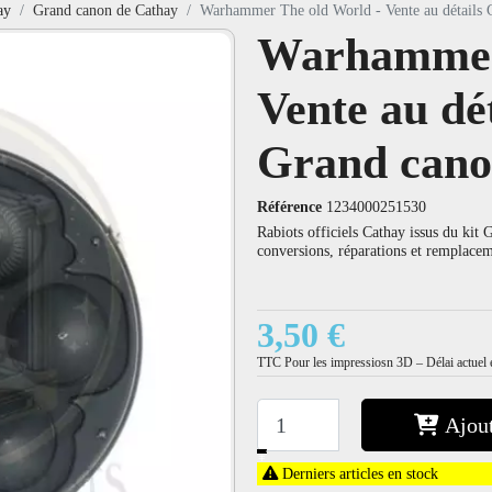
ay
Grand canon de Cathay
Warhammer The old World - Vente au détails 
Warhammer 
Vente au dé
Grand canon
Référence
1234000251530
Rabiots officiels Cathay issus du kit
conversions, réparations et remplaceme
3,50 €
TTC
Pour les impressiosn 3D – Délai actuel e
Ajout
−
+
Derniers articles en stock