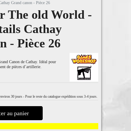
Cathay Grand canon - Pièce 26
The old World -
tails Cathay
 - Pièce 26
 Grand Canon de Cathay. Idéal pour
nt de pièces d’artillerie.
nviron 30 jours - Pour le reste du catalogue expédition sous 3-4 jours.
er au panier