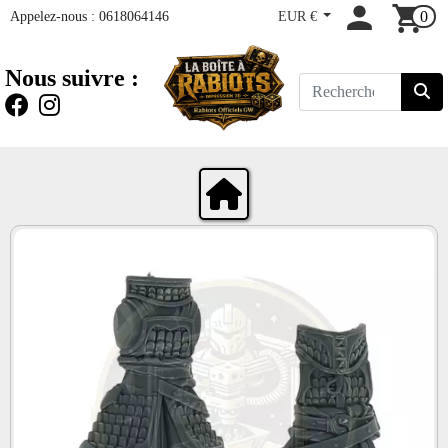
Appelez-nous :
0618064146
EUR €
0
Nous suivre :