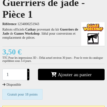
Guerriers de jade -
Pièce 1
Référence
1234000251943
Rabiots officiels
Cathay
provenant du kit
Guerriers de
Jade
de
Games Workshop
. Idéal pour conversions et
remplacement de pièces.
3,50 €
TTC
Pour les impressiosn 3D – Délai actuel environ 30 jours - Pour le reste du catalogue
expédition sous 3-4 jours.
+
Ajouter au panier
−
Disponible
Gratuit pour 18 points