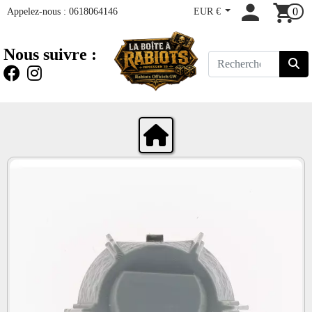
Appelez-nous :
0618064146
EUR €
0
Nous suivre :