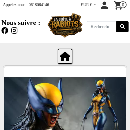
Appelez-nous :
0618064146
EUR €
0
Nous suivre :