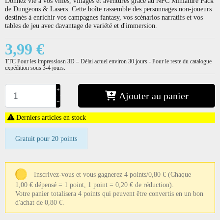
Donnez vie à vos villes, villages et aventures grâce au NPC Miniature Pack
de Dungeons & Lasers. Cette boîte rassemble des personnages non-joueurs
destinés à enrichir vos campagnes fantasy, vos scénarios narratifs et vos
tables de jeu avec davantage de variété et d'immersion.
3,99 €
TTC
Pour les impressiosn 3D – Délai actuel environ 30 jours - Pour le reste du catalogue
expédition sous 3-4 jours.
+
Ajouter au panier
−
Derniers articles en stock
Gratuit pour 20 points
Inscrivez-vous et vous gagnerez 4 points/0,80 €
(Chaque
1,00 € dépensé = 1 point, 1 point = 0,20 € de réduction).
Votre panier totalisera 4 points qui peuvent être convertis en un bon
d'achat de 0,80 €.