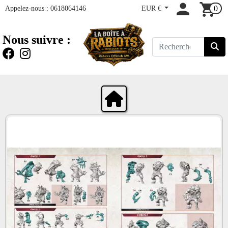
Appelez-nous :
0618064146
EUR €
0
Nous suivre :